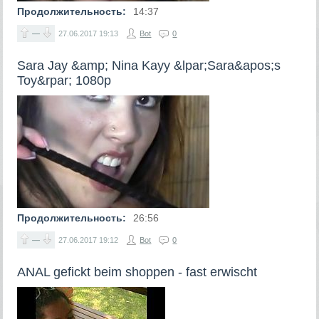
Продолжительность:
14:37
—
27.06.2017
19:13
Bot
0
Sara Jay &amp; Nina Kayy &lpar;Sara&apos;s
Toy&rpar; 1080p
Продолжительность:
26:56
—
27.06.2017
19:12
Bot
0
ANAL gefickt beim shoppen - fast erwischt