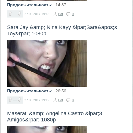
Продолжительность:
14:37
—
27.06.2017
19:13
Bot
0
Sara Jay &amp; Nina Kayy &lpar;Sara&apos;s
Toy&rpar; 1080p
Продолжительность:
26:56
—
27.06.2017
19:12
Bot
0
Maserati &amp; Angelina Castro &lpar;3-
Amigos&rpar; 1080p