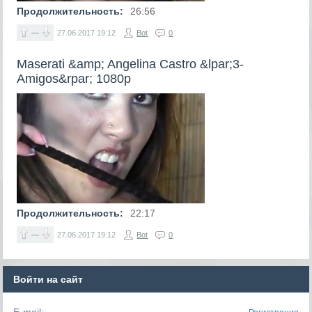
Продолжительность:
26:56
—
27.06.2017
19:12
Bot
0
Maserati &amp; Angelina Castro &lpar;3-
Amigos&rpar; 1080p
Продолжительность:
22:17
—
27.06.2017
19:12
Bot
0
Войти на сайт