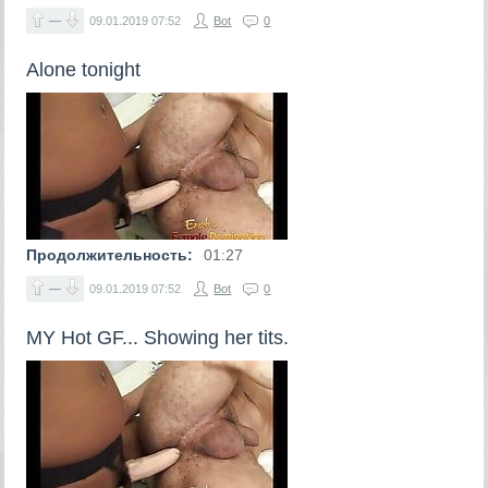
—
09.01.2019
07:52
Bot
0
Alone tonight
Продолжительность:
01:27
—
09.01.2019
07:52
Bot
0
MY Hot GF... Showing her tits.