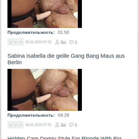
Продолжительность:
01:50
—
09.01.2019
07:52
Bot
0
Sabina Isabella die geille Gang Bang Maus aus
Berlin
Продолжительность:
04:28
—
09.01.2019
07:52
Bot
0
Hidden Cam Doggy Style For Blonde With Big