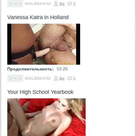
—
09.01.2019
07:52
Bot
0
Vanessa Katra in Holland
Продолжительность:
53:25
—
09.01.2019
07:52
Bot
0
Your High School Yearbook