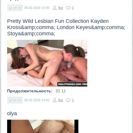
—
05.02.2019
14:05
Bot
0
Pretty WIld Lesbian Fun Collection Kayden
Kross&amp;comma; London Keyes&amp;comma;
Stoya&amp;comma;
Продолжительность:
31:11
—
05.02.2019
14:05
Bot
0
olya