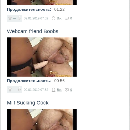
Продолжительность:
01:22
—
09.01.2019
07:52
Bot
0
Webcam friend Boobs
Продолжительность:
00:56
—
09.01.2019
07:52
Bot
0
Milf Sucking Cock